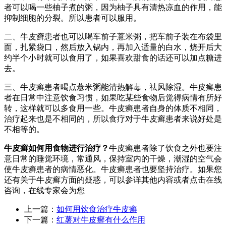
者可以喝一些柚子煮的粥，因为柚子具有清热凉血的作用，能
抑制细胞的分裂。所以患者可以服用。
二、牛皮癣患者也可以喝车前子薏米粥，把车前子装在布袋里
面，扎紧袋口，然后放入锅内，再加入适量的白水，烧开后大
约半个小时就可以食用了，如果喜欢甜食的话还可以加点糖进
去。
三、牛皮癣患者喝点薏米粥能清热解毒，祛风除湿。牛皮癣患
者在日常中注意饮食习惯，如果吃某些食物后觉得病情有所好
转，这样就可以多食用一些。牛皮癣患者自身的体质不相同，
治疗起来也是不相同的，所以食疗对于牛皮癣患者来说好处是
不相等的。
牛皮癣如何用食物进行治疗？
牛皮癣患者除了饮食之外也要注
意日常的睡觉环境，常通风，保持室内的干燥，潮湿的空气会
使牛皮癣患者的病情恶化。牛皮癣患者也要坚持治疗。如果您
还有关于牛皮癣方面的疑惑，可以参详其他内容或者点击在线
咨询，在线专家会为您
上一篇：
如何用饮食治疗牛皮癣
下一篇：
红薯对牛皮癣有什么作用