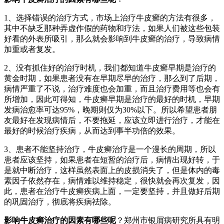
1、选择错误的治疗方式，市场上治疗牛皮癣的方法有很多，
其中不缺乏那种弄虚作假的药物和疗法，如果人们被这些包装
好看的外表所吸引，那么就会影响到牛皮癣的治疗，导致病情
加重或者复发。
2、没有抓住好的治疗时机，我们都知道牛皮癣早期是治疗的
黄金时期，如果患者没有在早期尽早的治疗，那么到了后期，
病情严重了不说，治疗难度也会加重，而且治疗费用等也会有
所增加，因此可得知，牛皮癣早期是治疗的最好的时机，早期
发病治愈率可达95%，晚期则仅为30%以下。所以希望患者朋
友最好在发现病情后，不要拖延，应该立即进行治疗，才能在
最好的时候治疗疾病，从而达到事半功倍的效果。
3、患者不能坚持治疗，牛皮癣治疗是一个漫长的周期，所以
患者应该坚持，如果患者在短暂的治疗后，病情出现好转，于
是就中断治疗，这样虽然表面上的皮损消失了，但是体内的毒
素因子依然存在，病情难以维持稳定，很快就会再次复发，因
此，患者在治疗牛皮癣疾病上面，一定要坚持，并且做好后期
的巩固治疗，彻底将疾病祛除。
影响牛皮癣治疗的因素有哪些呢
？郑州市银屑病研究所具有明