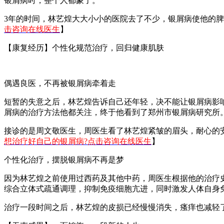
银屑病时，整个人都蒙了。
3年的时间，林艺煌大大小小的医院去了不少，银屑病使他的
击咨询在线医生
】
【康复经历】个性化规范治疗，回归健康肌肤
偶遇良医，不再被银屑病牵着走
短暂的失意之后，林艺煌告诉自己还年轻，决不能让银屑病影
屑病的治疗方法他都关注，终于他看到了郑州市银屑病研究所
接诊的是周文敬医生，周医生看了林艺煌紧皱的眉头，耐心的
想治疗好自己的银屑病?点击咨询在线医生
】
个性化治疗，摆脱银屑病不再是梦
因为林艺煌之前使用过西药及其他中药，周医生根据他的治疗
综合立体式疏通调理，抑制免疫细胞亢进，同时激发人体自身免
治疗一段时间之后，林艺煌的皮损已经慢慢消失，瘙痒也减轻